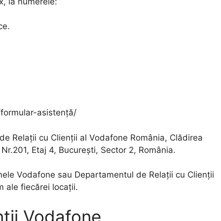
x, la numerele:
ce.
formular-asistență/
de Relații cu Clienții al Vodafone România, Clădirea
r.201, Etaj 4, București, Sector 2, România.
nele Vodafone sau Departamentul de Relații cu Clienții
 ale fiecărei locații.
ntii Vodafone