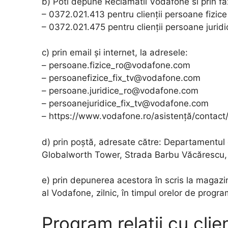
b) Poti depune Reclamatii Vodafone si prin fa
– 0372.021.413 pentru clienții persoane fizice
– 0372.021.475 pentru clienții persoane juridi
c) prin email și internet, la adresele:
– persoane.fizice_ro@vodafone.com
– persoanefizice_fix_tv@vodafone.com
– persoane.juridice_ro@vodafone.com
– persoanejuridice_fix_tv@vodafone.com
– https://www.vodafone.ro/asistență/contact/
d) prin poștă, adresate către: Departamentul 
Globalworth Tower, Strada Barbu Văcărescu, N
e) prin depunerea acestora în scris la magazi
al Vodafone, zilnic, în timpul orelor de program
Program relatii cu clie