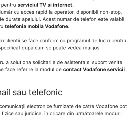
l pentru
serviciul TV si internet.
măr cu acces rapid la operator, disponibil non-stop,
 de durata apelului. Acest numar de telefon este valabil
tru
telefonia mobila Vodafone
.
 cu clientii se face conform cu programul de lucru pentru
specificat dupa cum se poate vedea mai jos.
 a solutiona solicitarile de asistenta si suport venite
one face referire la modul de
contact Vodafone servicii
il sau telefonic
e comunicații electronice furnizate de către Vodafone pot
ne fizice sau juridice, în oricare din următoarele moduri: